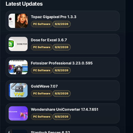
Latest Updates
Topaz Gigapixel Pro 1.3.3
PC Software
6/8/2026
Dose for Excel 3.6.7
PC Software
6/8/2026
Fotosizer Professional 3.23.0.595
PC Software
6/8/2026
GoldWave 7.07
PC Software
6/8/2026
Wondershare UniConverter 17.4.7.651
PC Software
6/8/2026
Stardock Fences 6.52