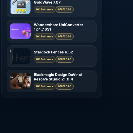
GoldWave 7.07
PC Software
6/8/2026
Wondershare UniConverter
17.4.7.651
PC Software
6/8/2026
Stardock Fences 6.52
PC Software
6/8/2026
Blackmagic Design DaVinci
Resolve Studio 21.0.4
PC Software
6/8/2026