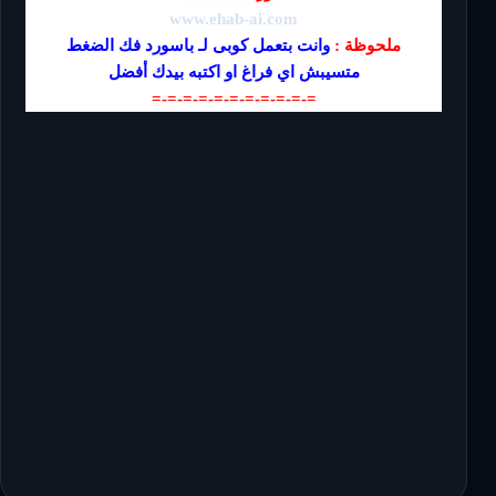
www.ehab-ai.com
ملحوظة :
وانت بتعمل كوبى لـ باسورد فك الضغط
متسيبش اي فراغ او اكتبه بيدك أفضل
=-=-=-=-=-=-=-=-=-=-=