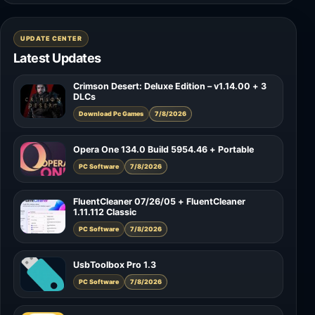
UPDATE CENTER
Latest Updates
Crimson Desert: Deluxe Edition – v1.14.00 + 3
DLCs
Download Pc Games
7/8/2026
Opera One 134.0 Build 5954.46 + Portable
PC Software
7/8/2026
FluentCleaner 07/26/05 + FluentCleaner
1.11.112 Classic
PC Software
7/8/2026
UsbToolbox Pro 1.3
PC Software
7/8/2026