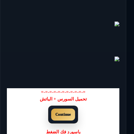
=-=-=-=-=-=-=-=-=-=-=
تحميل السورس + الباتش
Continue
باسورد فك الضغط