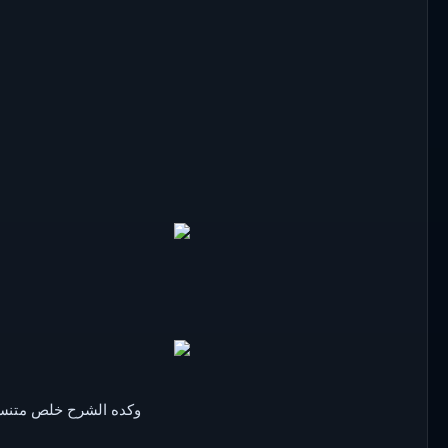
وكده الشرح خلص متنس