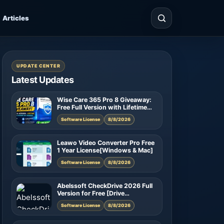
Articles
UPDATE CENTER
Latest Updates
Wise Care 365 Pro 8 Giveaway:
Free Full Version with Lifetime
License
Software License
8/8/2026
Leawo Video Converter Pro Free
1 Year License[Windows & Mac]
Software License
8/8/2026
Abelssoft CheckDrive 2026 Full
Version for Free [Drive
Diagnostic Software]
Software License
8/8/2026