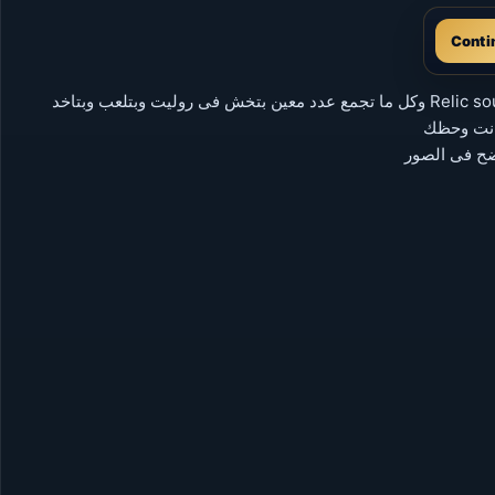
Conti
وكل دعوة صديق جديد يعمل حساب جديد ويلعب لعبة بتاخد ١ Relic soul وكل ما تجمع عدد معين بتخش فى روليت وبتلعب وبتاخد
 انت وحظك
ح فى الصور