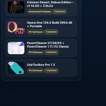
Crimson Desert: Deluxe Edition –
v1.14.00 + 3 DLCs
Download Pc Games
7/8/2026
Opera One 134.0 Build 5954.46
+ Portable
PC Software
7/8/2026
FluentCleaner 07/26/05 +
FluentCleaner 1.11.112 Classic
PC Software
7/8/2026
UsbToolbox Pro 1.3
PC Software
7/8/2026