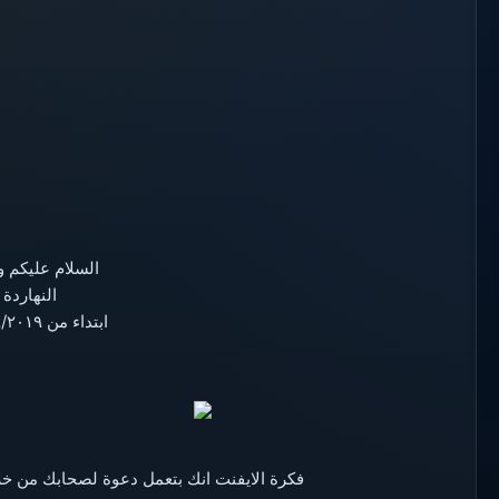
السلام عليكم و
النهاردة
ابتداء من ٥/٩/٢٠١٩ الى ٨/١٠/٢٠١٩
فكرة الايفنت انك بتعمل دعوة لصحابك من خلا