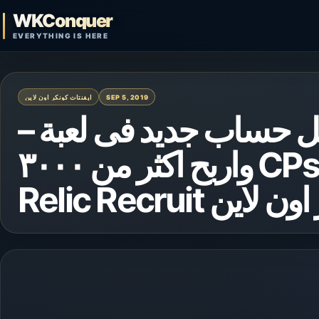
Skip to content
WKConquer
Open search
EVERYTHING IS HERE
ايفنتات كونكر اون لاين
SEP 5, 2019
عمل حساب جديد فى لعبة
واربح اكثر من ٣٠٠٠ CPs و Anima P10 – ايفنت
Relic Recruit اين