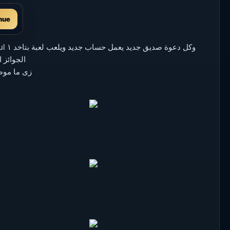
nue
الجوائز
زى ما موض