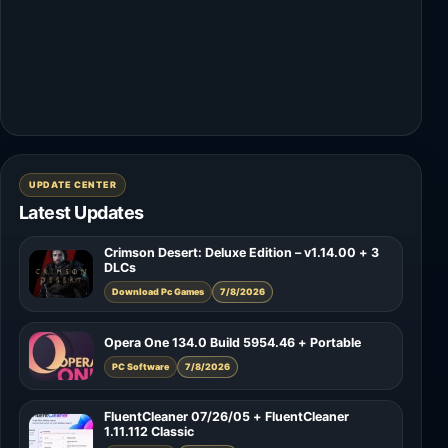
UPDATE CENTER
Latest Updates
Crimson Desert: Deluxe Edition – v1.14.00 + 3
DLCs
Download Pc Games
7/8/2026
Opera One 134.0 Build 5954.46 + Portable
PC Software
7/8/2026
FluentCleaner 07/26/05 + FluentCleaner
1.11.112 Classic