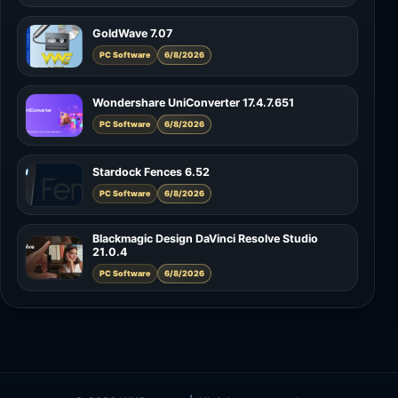
GoldWave 7.07
PC Software
6/8/2026
Wondershare UniConverter 17.4.7.651
PC Software
6/8/2026
Stardock Fences 6.52
PC Software
6/8/2026
Blackmagic Design DaVinci Resolve Studio
21.0.4
PC Software
6/8/2026