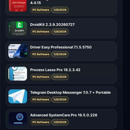
4.4.15
PC Software
1/8/2026
DroidKit 2.3.9.20260727
PC Software
1/8/2026
Driver Easy Professional 7.1.5.5750
PC Software
1/8/2026
Process Lasso Pro 18.2.3.42
PC Software
1/8/2026
Telegram Desktop Messenger 7.0.7 + Portable
PC Software
1/8/2026
Advanced SystemCare Pro 19.5.0.226
PC Software
1/8/2026