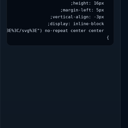
  height: 16px;
  margin-left: 5px;
  vertical-align: -3px;
  display: inline-block;
  background: url("data:image/svg+xml,%3Csvg viewBox='0 0 24 24' xmlns='http://www.w3.org/2000/svg'%3E%3Cpath d='M12,2A10,10 0 0,1 22,12A10,10 0 0,1 12,22A10,10 0 0,1 2,12A10,10 0 0,1 12,2M11,16.5L18,9.5L16.59,8.09L11,13.67L7.91,10.59L6.5,12L11,16.5Z' fill='%23118ff9'/%3E%3C/svg%3E") no-repeat center center;
}