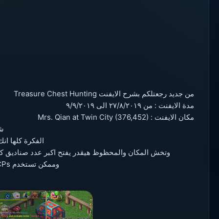
من جديد رجعتلكم بشرح الايفنت Treasure Chest Hunting
مدة الايفنت : من ٢٧/٨/٢٠١٩ الى ٩/٩/٢٠١٩
مكان الايفنت : Mrs. Qian at Twin City (376,452)
ش
الفكرة كلها Mrs Qain
وتخش المكان والمحظوظ هيقدر يفتح اكبر عدد صناديق ك +
وممكن تستخدم CPs عشان تفتح الصناديق