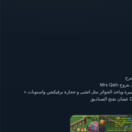
رح
 انك بتروح
بيرة وياخد الجوائز مثل اتشى و حجارة برفيكشن واستونات