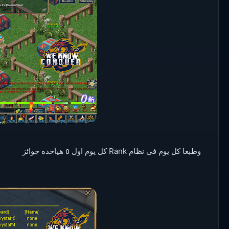
وطبعا كل يوم فى نظام Rank كل يوم اول ٥ هياخده جوائز