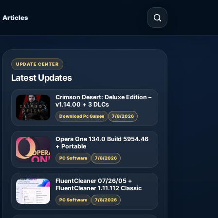
Articles
UPDATE CENTER
Latest Updates
Crimson Desert: Deluxe Edition –
v1.14.00 + 3 DLCs
Download Pc Games
7/8/2026
Opera One 134.0 Build 5954.46
+ Portable
PC Software
7/8/2026
FluentCleaner 07/26/05 +
FluentCleaner 1.11.112 Classic
PC Software
7/8/2026