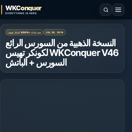
Skip to content
WKConquer
Open search
Open 
EVERYTHING IS HERE
سورسات +6000 كونكر تهيس
JUL 26, 2019
النسخة الذهبية من السورس الرائع
لكونكر تهيس WKConquer V46
السورس + الباتش