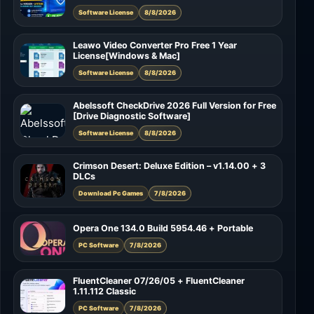
Software License
8/8/2026
Leawo Video Converter Pro Free 1 Year
License[Windows & Mac]
Software License
8/8/2026
Abelssoft CheckDrive 2026 Full Version for Free
[Drive Diagnostic Software]
Software License
8/8/2026
Crimson Desert: Deluxe Edition – v1.14.00 + 3
DLCs
Download Pc Games
7/8/2026
Opera One 134.0 Build 5954.46 + Portable
PC Software
7/8/2026
FluentCleaner 07/26/05 + FluentCleaner
1.11.112 Classic
PC Software
7/8/2026