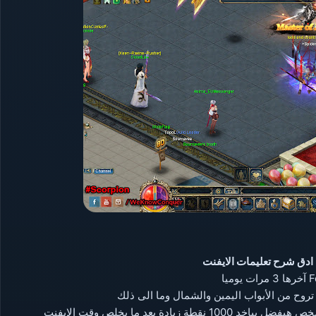
شروط الايفنت او بمعنى ا