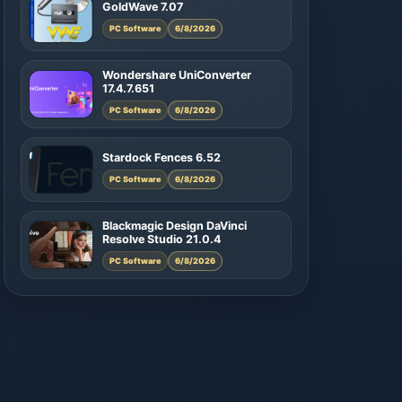
GoldWave 7.07
PC Software
6/8/2026
Wondershare UniConverter
17.4.7.651
PC Software
6/8/2026
Stardock Fences 6.52
PC Software
6/8/2026
Blackmagic Design DaVinci
Resolve Studio 21.0.4
PC Software
6/8/2026