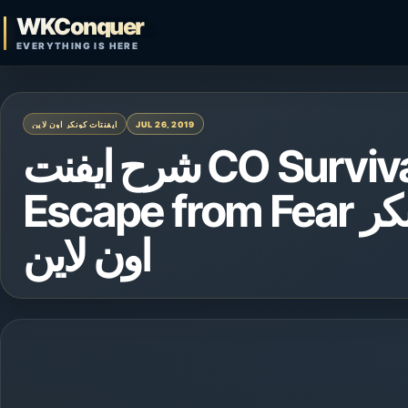
Skip to content
WKConquer
Open search
EVERYTHING IS HERE
ايفنتات كونكر اون لاين
JUL 26, 2019
شرح ايفنت CO Survival Tournament –
Escape from Fear والجوائز المميزة – كونكر
اون لاين