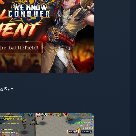
ايفنت ::.