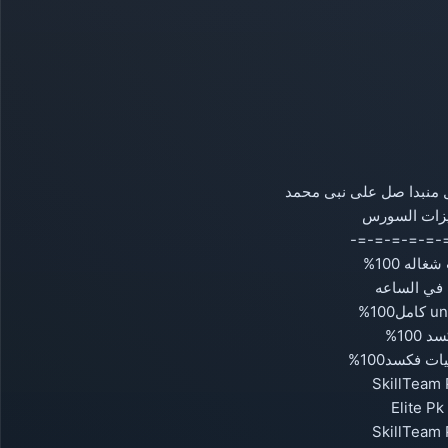
 منبدا صل على نبى محمد
زات السورس
-=-=-=-=-=-
غاله 100
د 100
ت فكسد100
SkillTeam
Elite P
SkillTeam