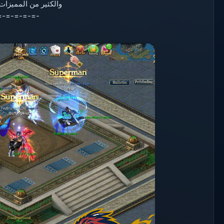
والكثير من المميز
=-=-=-=-=-