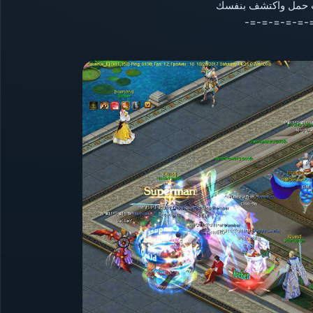
ات حمل واكتشف بنفسك
-=-=-=-=-=-