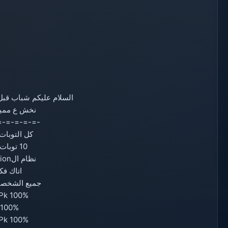
السلام عليكم شباب قبل
نخش ع ممي
=-=-=-=-=-
كل التوبات ش%
10 توبات في الساعه
نظام الunion كامل100%
اتاك فكس%
جميع الشخصيا%
 Pk 100%
k 100%
 Pk 100%