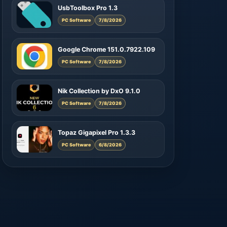
UsbToolbox Pro 1.3
PC Software
7/8/2026
Google Chrome 151.0.7922.109
PC Software
7/8/2026
Nik Collection by DxO 9.1.0
PC Software
7/8/2026
Topaz Gigapixel Pro 1.3.3
PC Software
6/8/2026