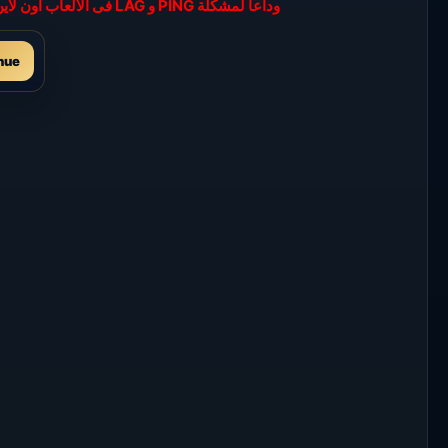
وداعاً لمشكلة PING و LAG فى الالعاب اون لاين من الان مع برنامج EXITLAG الرائع وعضوية VIP
nue