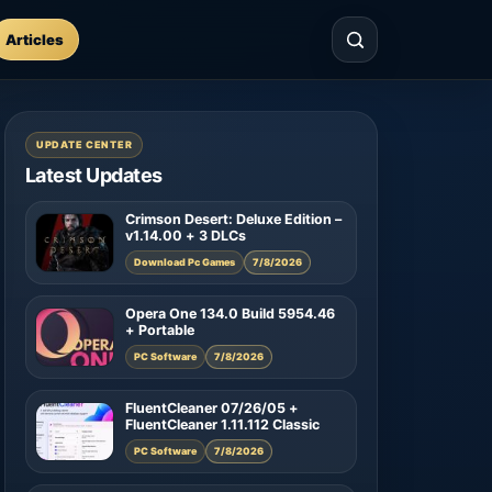
Articles
UPDATE CENTER
Latest Updates
Crimson Desert: Deluxe Edition –
v1.14.00 + 3 DLCs
Download Pc Games
7/8/2026
Opera One 134.0 Build 5954.46
+ Portable
PC Software
7/8/2026
FluentCleaner 07/26/05 +
FluentCleaner 1.11.112 Classic
PC Software
7/8/2026