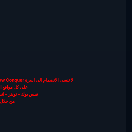
لا تنسى الانضمام الى اسرة We Know Conquer الجروب العربي للعبة كونكر اون لاين
على كل مواقع ا
فيس بوك – تويتر – ان
من خلال 