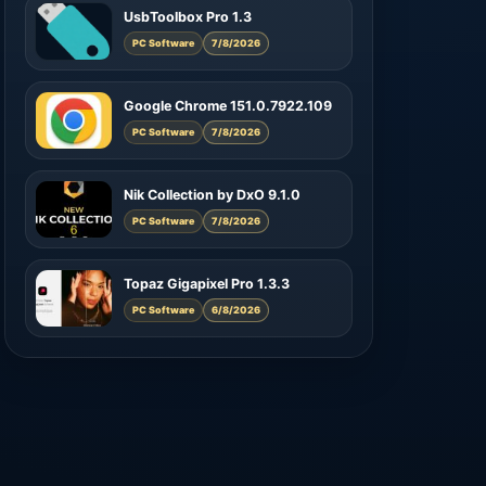
UsbToolbox Pro 1.3
PC Software
7/8/2026
Google Chrome 151.0.7922.109
PC Software
7/8/2026
Nik Collection by DxO 9.1.0
PC Software
7/8/2026
Topaz Gigapixel Pro 1.3.3
PC Software
6/8/2026