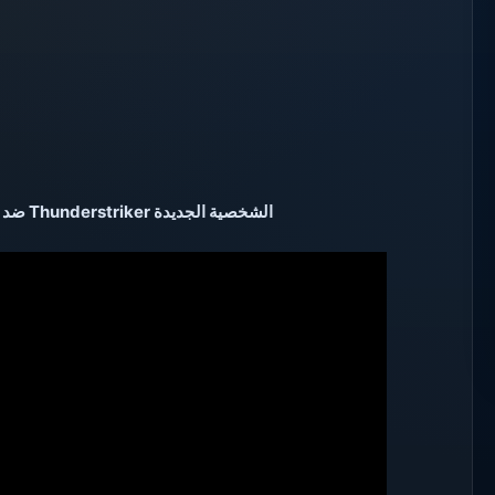
الشخصية الجديدة Thunderstriker ضد أيبك القرصان Epic Pirate – كونكر اون لاين