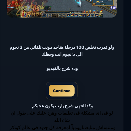
ولو قدرت تخلص 100 مرحلة هتاخد مونت تلقائي من 3 نجوم
الى 5 نجوم انت وحظك
وده شرح بالفيديو
Continue
وكدا انتهى شرح يارب يكون عجبكم
لو فى اى مشكلة فى تعليقات وهرد عليك على طول ان
شاء الله
ومتنساش متابعتنا يومياً لمعرفة كل جديد فى عالم كونكر