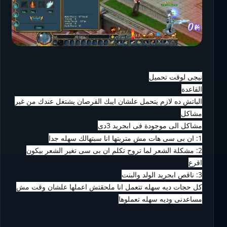
نيجى لوقت تحميل
القاعدة
الباتش ده لازم يتحمل علشان ايبك القرصان يشتغل عندك من غير
مشاكل
مشاكل الى موجودة فى ابجريد 3دى
1: ان بى سى هات مش متربتها انا سبتهالك سهله جدا
2: مشكلة الشعر لما تروح تكلم ان بى سى تغير الشعر بيكون
اقرع
3: ناقص ابجريد الولد والبنت
كل حجات ديه سهله تتعمل انا ملحقتش اعملها علشان وقت مش
مساعدنى وديه سهله تعملوها