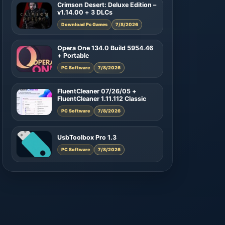
Crimson Desert: Deluxe Edition –
v1.14.00 + 3 DLCs
Download Pc Games
7/8/2026
Opera One 134.0 Build 5954.46
+ Portable
PC Software
7/8/2026
FluentCleaner 07/26/05 +
FluentCleaner 1.11.112 Classic
PC Software
7/8/2026
UsbToolbox Pro 1.3
PC Software
7/8/2026