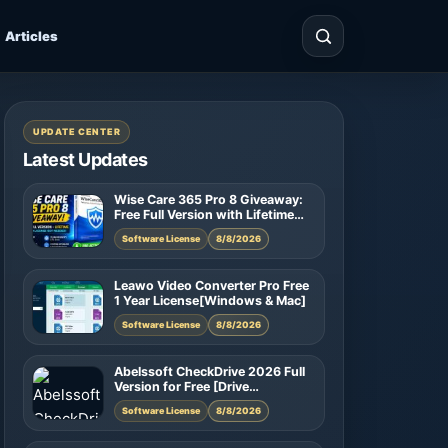
Articles
UPDATE CENTER
Latest Updates
Wise Care 365 Pro 8 Giveaway:
Free Full Version with Lifetime
License
Software License
8/8/2026
Leawo Video Converter Pro Free
1 Year License[Windows & Mac]
Software License
8/8/2026
Abelssoft CheckDrive 2026 Full
Version for Free [Drive
Diagnostic Software]
Software License
8/8/2026