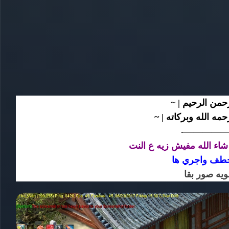
| الرحمن الرحيم
| رحمه الله وبركاته
—————
اء الله مفيش زيه ع النت
خطف واجري ها
يه صور بقا