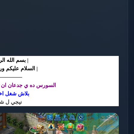
بسم الله  | ~
السلام عليكم و | ~
————-
السورس ده ي جدعان ان ش
بلاش شغل ا
نيجي ل شو