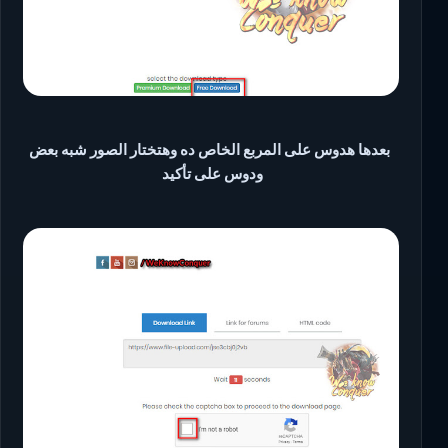
بعدها هدوس على المربع الخاص ده وهتختار الصور شبه بعض
ودوس على تأكيد