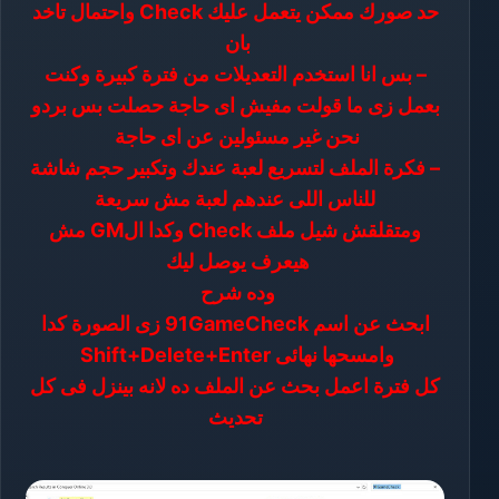
حد صورك ممكن يتعمل عليك Check واحتمال تاخد
بان
– بس انا استخدم التعديلات من فترة كبيرة وكنت
بعمل زى ما قولت مفيش اى حاجة حصلت بس بردو
نحن غير مسئولين عن اى حاجة
– فكرة الملف لتسريع لعبة عندك وتكبير حجم شاشة
للناس اللى عندهم لعبة مش سريعة
ومتقلقش شيل ملف Check وكدا الGM مش
هيعرف يوصل ليك
وده شرح
ابحث عن اسم
91GameCheck زى الصورة كدا
وامسحها نهائى Shift+Delete+Enter
كل فترة اعمل بحث عن الملف ده لانه بينزل فى كل
تحديث