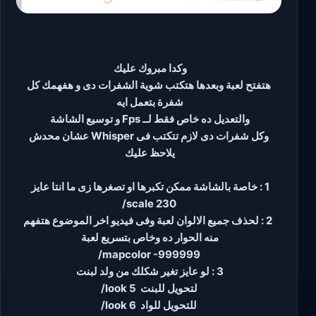
وكدا مبروك عليك
هتفتح لعبة وبعدها هتكتب شوية الشفرات دى و هفهمك كل
شفرة بتعمل ايه
والتعديل ده خاص فقط لــ Fps و توسيع الشاشة
وكل شفرات دى لازم تتكتب فى Whisper عشان محدش
يلاحظ عليك
1 : خاصة بالشاشة ممكن تكبرها او تصغرها زى ما انتا عايز
/scale 230
2 : لحذف جميع الالوان لعبة وفى فيديو اخر الموضوع هتفهم
منه الحوار ده وخاص بتسريع لعبة
/mapcolor -999999
3 : لو عايز تغير شكلك من ولد لبنت
/look 5 لتحويل للبنت
/look 6 للتحويل للواد