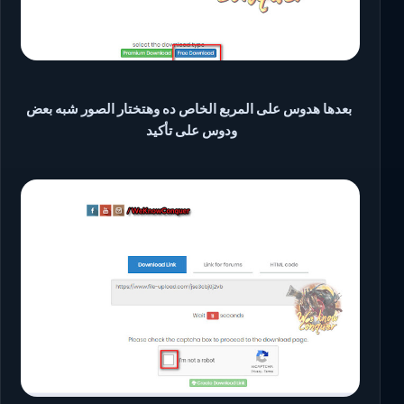
بعدها هدوس على المربع الخاص ده وهتختار الصور شبه بعض
ودوس على تأكيد