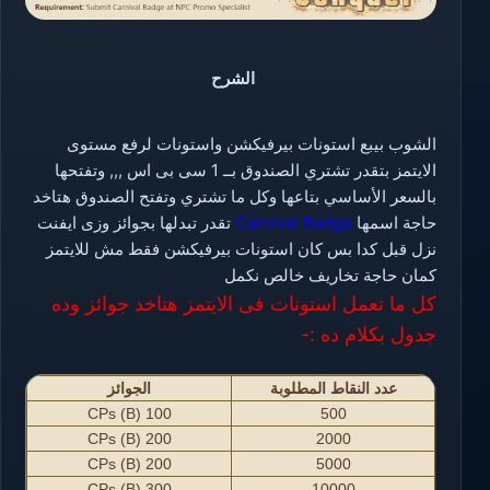
الشرح
الشوب بيبع استونات بيرفيكشن واستونات لرفع مستوى
الايتمز بتقدر تشتري الصندوق بــ 1 سى بى اس ,,, وتفتحها
بالسعر الأساسي بتاعها وكل ما تشتري وتفتح الصندوق هتاخد
حاجة اسمها
Carnival Badge
تقدر تبدلها بجوائز وزى ايفنت
نزل قبل كدا بس كان استونات بيرفيكشن فقط مش للايتمز
كمان حاجة تخاريف خالص نكمل
كل ما تعمل استونات فى الايتمز هتاخد جوائز وده
جدول بكلام ده :-
عدد النقاط المطلوبة
الجوائز
100 CPs (B)
500
200 CPs (B)
2000
200 CPs (B)
5000
300 CPs (B)
10000