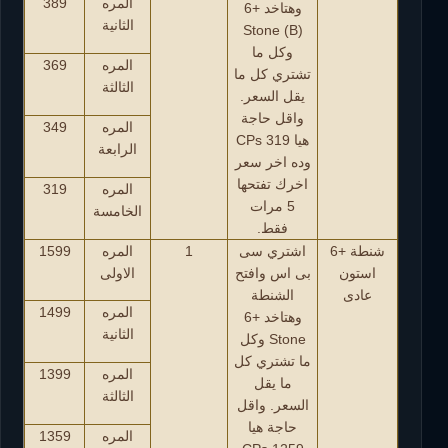
المره
389
وهتاخد +6
الثانية
Stone (B)
وكل ما
المره
369
تشتري كل ما
الثالثة
يقل السعر.
واقل حاجة
المره
349
هيا 319 CPs
الرابعة
وده اخر سعر
اخرك تفتحها
المره
319
5 مرات
الخامسة
فقط.
شنطة +6
اشتري سى
1
المره
1599
استون
بى اس وافتح
الاولى
عادى
الشنطة
المره
1499
وهتاخد +6
الثانية
Stone وكل
ما تشتري كل
المره
1399
ما يقل
الثالثة
السعر. واقل
حاجة هيا
المره
1359