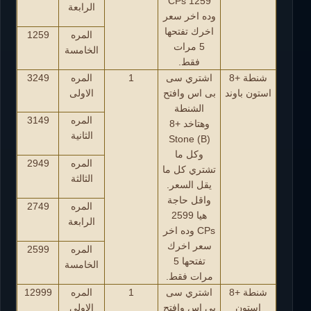
1259 CPs
الرابعة
وده اخر سعر
اخرك تفتحها
المره
1259
5 مرات
الخامسة
فقط.
شنطة +8
اشتري سى
1
المره
3249
استون باوند
بى اس وافتح
الاولى
الشنطة
المره
3149
وهتاخد +8
الثانية
Stone (B)
وكل ما
المره
2949
تشتري كل ما
الثالثة
يقل السعر.
واقل حاجة
المره
2749
هيا 2599
الرابعة
CPs وده اخر
سعر اخرك
المره
2599
تفتحها 5
الخامسة
مرات فقط.
شنطة +8
اشتري سى
1
المره
12999
استون
بى اس وافتح
الاولى