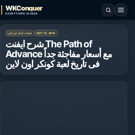
Skip to content
WKConquer
Open search
Open 
EVERYTHING IS HERE
OCT 10, 2018
ايفنتات كونكر اون لاين
شرح ايفنت The Path of
Advance مع أسعار مفاجئة جداً
فى تاريخ لعبة كونكر اون لاين