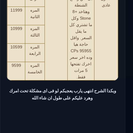
عادى
الشنطة
المره
11999
وهتاخد +8
الثانية
Stone وكل
ما تشتري كل
المره
10999
ما يقل
الثالثة
السعر. واقل
حاجة هيا
المره
10599
95955 CPs
الرابعة
وده اخر سعر
اخرك تفتحها
المره
9599
5 مرات
الخامسة
فقط.
وبكدا الشرح انتهى يارب يعجبكم لو فى اى مشكلة تحت امرك
وهرد عليكم على طول ان شاء الله