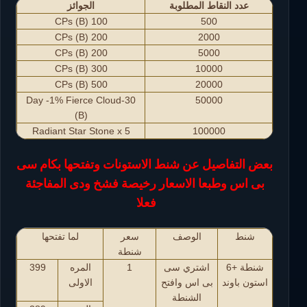
عدد النقاط المطلوبة
الجوائز
100 CPs (B)
500
200 CPs (B)
2000
200 CPs (B)
5000
300 CPs (B)
10000
500 CPs (B)
20000
30-Day -1% Fierce Cloud
50000
(B)
Radiant Star Stone x 5
100000
بعض التفاصيل عن شنط الاستونات وتفتحها بكام سى
بى اس وطبعا الاسعار رخيصة فشخ ودى المفاجئة
فعلا
شنط
الوصف
سعر
لما تفتحها
شنطة
شنطة +6
اشتري سى
1
المره
399
استون باوند
بى اس وافتح
الاولى
الشنطة